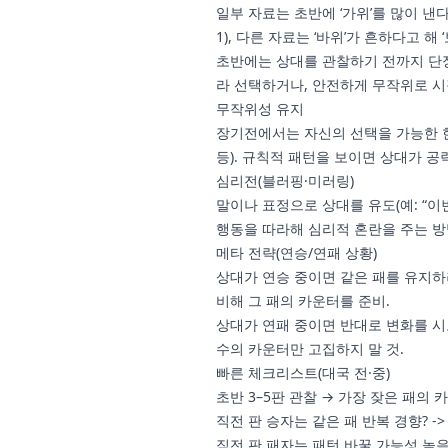
일부 자료는 초반에 ‘가위’를 많이 낸
1), 다른 자료는 ‘바위’가 흔하다고 해 
초반에는 상대를 관찰하기 전까지 단
라 선택하거나, 안전하게 무작위로 시
무작위성 유지
장기전에서는 자신의 선택을 가능한 한
등). 규칙적 패턴을 보이면 상대가 공
심리전(블러핑·미러링)
말이나 표정으로 상대를 유도(예: “이
행동을 따라해 심리적 혼란을 주는 방
메타 전략(연승/연패 상황)
상대가 연승 중이면 같은 패를 유지하
비해 그 패의 카운터를 준비.
상대가 연패 중이면 반대로 변화를 시
수의 카운터만 고집하지 말 것.
빠른 체크리스트(대국 전·중)
초반 3–5판 관찰 → 가장 잦은 패의
직전 판 승자는 같은 패 반복 경향? -
직전 판 패자는 패턴 바꿀 가능성 높음 