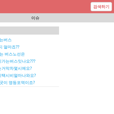
검색하기
이슈
가는버스
 얼마죠??
는 버스노선은
가는버스잇나요???
는거막차몇시에요?
지택시비얼마나와요?
곳이 영등포역이죠?