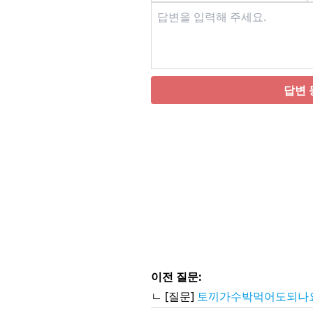
답변 
이전 질문:
ㄴ [질문]
토끼가수박먹어도되나