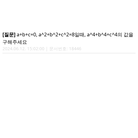
[질문]
a+b+c=0, a^2+b^2+c^2=8일때, a^4+b^4+c^4의 값을
구해주세요
2024.06.12. 15:02:00 | 문서번호: 18446